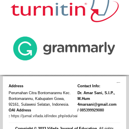
Address
Contact Info:
Perumahan Citra Bontomarannu Kec.
Dr. Amar Sani, S.I.P.,
Bontomarannu, Kabupaten Gowa,
M.Hum
92161, Sulawesi Selatan, Indonesia.
4marsani@gmail.com
OAI Address
/
085399929080
:
https://jurnal.vifada.id/index.php/edu/oai
Copyright © 2023 Vifada Journal of Education
, All rights